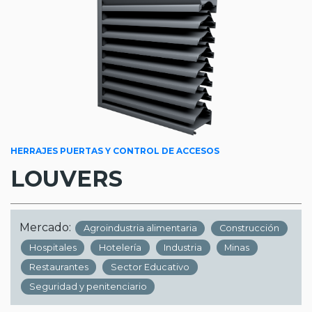
HERRAJES PUERTAS Y CONTROL DE ACCESOS
LOUVERS
Mercado:
Agroindustria alimentaria
Construcción
Hospitales
Hotelería
Industria
Minas
Restaurantes
Sector Educativo
Seguridad y penitenciario