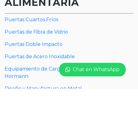
ALIMENTARIA
Puertas Cuartos Fríos
Puertas de Fibra de Vidrio
Puertas Doble Impacto
Puertas de Acero Inoxidable
Equipamiento de Carga y descarga Blue Giant y
Chat en WhatsApp
Hormann
Diseño y Manufactura en Metal
Diseño y Manufactura en Acero Inoxidable
Accesorios de Baño ASI (American Specialties, Inc.)
Mamparas para baños públicos