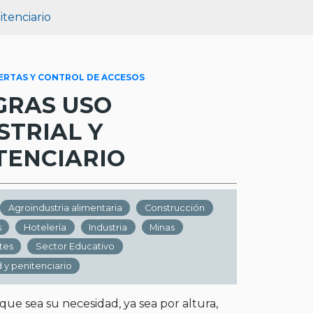
itenciario
ERTAS Y CONTROL DE ACCESOS
GRAS USO
STRIAL Y
TENCIARIO
Agroindustria alimentaria
Construcción
s
Hotelería
Industria
Minas
tes
Sector Educativo
 y penitenciario
que sea su necesidad, ya sea por altura,