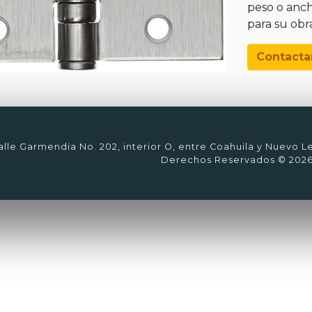
peso o anc
para su obr
Contacta
lle Garmendia No. 202, interior O, entre Coahuila y Nuevo L
Derechos Reservados © 202