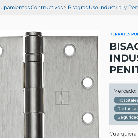
uipamientos Contructivos
>
Bisagras Uso Industrial y Pen
HERRAJES PU
BISA
INDU
PENI
Mercado:
Hospitale
Restauran
Seguridad
Cualquiera 