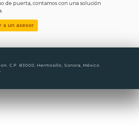
ho de puerta, contamos con una solución
a.
r a un asesor
eon. C.P. 83000, Hermosillo, Sonora, México.
6