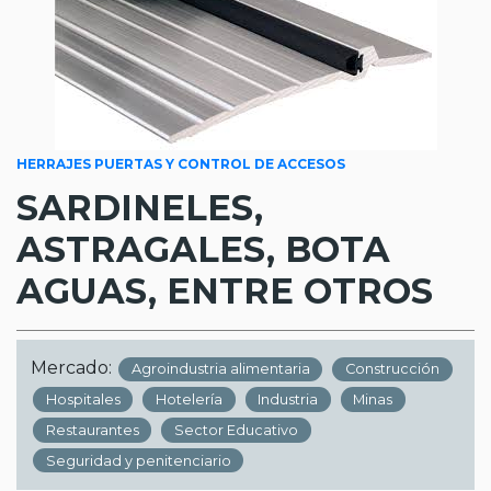
HERRAJES PUERTAS Y CONTROL DE ACCESOS
SARDINELES,
ASTRAGALES, BOTA
AGUAS, ENTRE OTROS
Mercado:
Agroindustria alimentaria
Construcción
Hospitales
Hotelería
Industria
Minas
Restaurantes
Sector Educativo
Seguridad y penitenciario