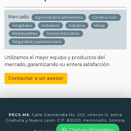
Mercado:
Agroindustria alimentaria
Construcción
Hospitales
Hotelería
Industria
Minas
Restaurantes
Sector Educativo
Seguridad y penitenciario
Utilizamos el mejor equipo y productos del
mercado, garantizando su entera satisfacción.
Contactar a un asesor
PECS.MX.
Calle Garmendia No. 202, interior O, entre
Coahuila y Nuevo Leon. C.P. 83000, Hermosillo, Sonora,
México.
Chat en WhatsApp