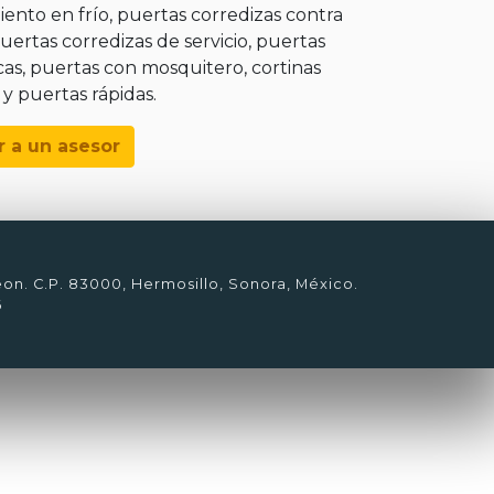
nto en frío, puertas corredizas contra
puertas corredizas de servicio, puertas
as, puertas con mosquitero, cortinas
 y puertas rápidas.
r a un asesor
eon. C.P. 83000, Hermosillo, Sonora, México.
6