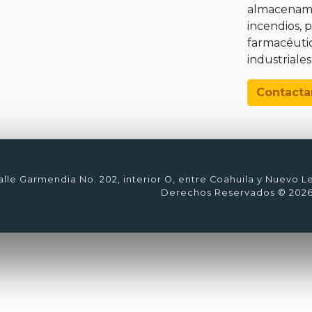
almacenamie
incendios, 
farmacéutic
industriales
Contacta
lle Garmendia No. 202, interior O, entre Coahuila y Nuevo L
Derechos Reservados © 202