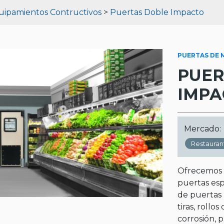
uipamientos Contructivos
>
Puertas Doble Impacto
PUERTAS DE M
PUER
IMPA
Mercado:
Restauran
Ofrecemos 
puertas esp
de puertas 
tiras, rollo
corrosión, p