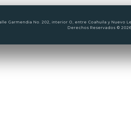
lle Garmendia No. 202, interior O, entre Coahuila y Nuevo L
Derechos Reservados © 202