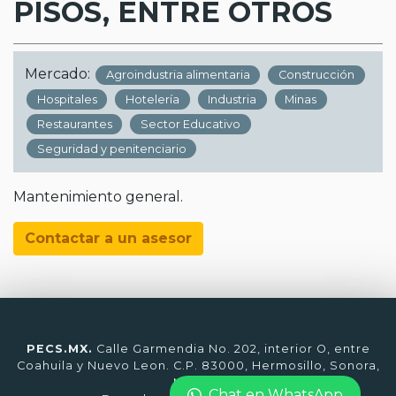
PISOS, ENTRE OTROS
Mercado:
Agroindustria alimentaria
Construcción
Hospitales
Hotelería
Industria
Minas
Restaurantes
Sector Educativo
Seguridad y penitenciario
Mantenimiento general.
Contactar a un asesor
PECS.MX.
Calle Garmendia No. 202, interior O, entre
Coahuila y Nuevo Leon. C.P. 83000, Hermosillo, Sonora,
México.
Chat en WhatsApp