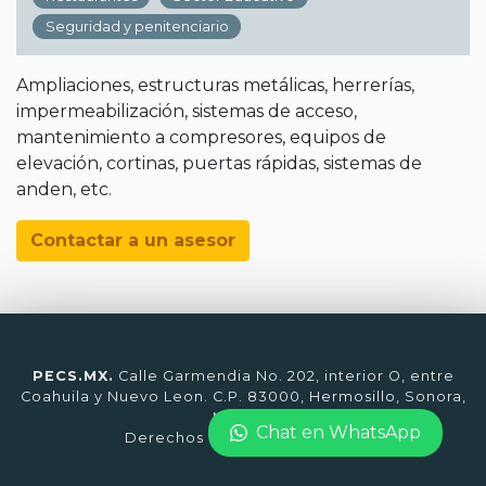
Seguridad y penitenciario
Ampliaciones, estructuras metálicas, herrerías,
impermeabilización, sistemas de acceso,
mantenimiento a compresores, equipos de
elevación, cortinas, puertas rápidas, sistemas de
anden, etc.
Contactar a un asesor
PECS.MX.
Calle Garmendia No. 202, interior O, entre
Coahuila y Nuevo Leon. C.P. 83000, Hermosillo, Sonora,
México.
Chat en WhatsApp
Derechos Reservados © 2026