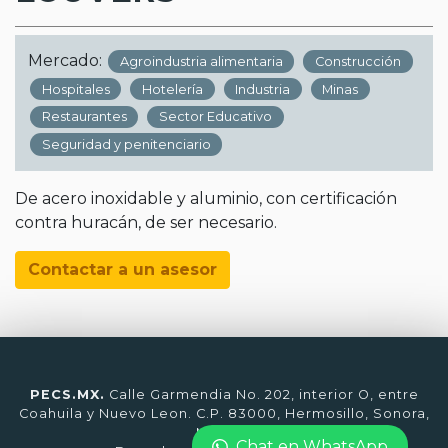
Mercado:
Agroindustria alimentaria
Construcción
Hospitales
Hotelería
Industria
Minas
Restaurantes
Sector Educativo
Seguridad y penitenciario
De acero inoxidable y aluminio, con certificación
contra huracán, de ser necesario.
Contactar a un asesor
PECS.MX.
Calle Garmendia No. 202, interior O, entre
Coahuila y Nuevo Leon. C.P. 83000, Hermosillo, Sonora,
México.
Chat en WhatsApp