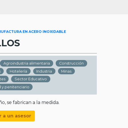
NUFACTURA EN ACERO INOXIDABLE
LLOS
Agroindustria alimentaria
Construcción
s
Hotelería
Industria
Minas
tes
Sector Educativo
 y penitenciario
o, se fabrican a la medida.
r a un asesor