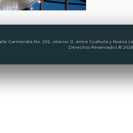
lle Garmendia No. 202, interior O, entre Coahuila y Nuevo L
Derechos Reservados © 202