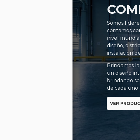
COM
Somos líderes
contamos con 
nivel mundial
diseño, distr
instalación d
Brindamos la
un diseño int
brindando so
de cada uno d
VER PRODU