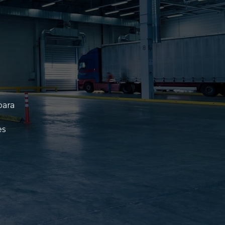
para
es